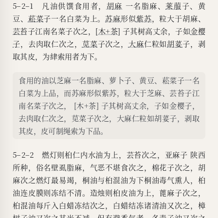
5–2–1 凡油供馔食用者，
胡麻
一名脂麻、
莱菔
子、黄
豆、
菘菜
子一名白菜为上。
苏麻
形似
紫苏
，粒大于胡麻、
芸苔
子江南名菜子次之，
[木+茶]
子其树高丈余，子如
金樱
子
，去肉取仁次之，
苋菜
子次之，
大麻
仁粒如
胡荽
子，剥
取其皮，为䋖索用者为下。
食用的油以芝麻一名脂麻、萝卜子、黄豆、菘菜子一名
白菜为上品，而苏麻形似紫苏，粒大于芝麻、芸苔子江
南名菜子次之， [木+茶] 子其树高丈余，子如金樱子，
去肉取仁次之，苋菜子次之，大麻仁粒如胡荽子，剥取
其皮，皮可制绳索为下品。
5–2–2 燃灯则桕仁内水油为上，芸苔次之，亚麻子 陕西
所种，俗名壁虱脂麻，气恶不堪食次之，棉花子次之，胡
麻次之燃灯最易竭，桐油与桕混油为下桐油毒气熏人，桕
油连皮膜则冻结不清。造烛则桕皮油为上，蓖麻子次之，
桕混油每斤入白蜡冻结次之，白蜡结冻诸清油又次之，樟
树子油又次之其光不减，但有避香气者，冬青子油又次之