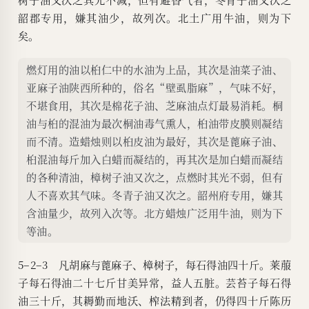
韶郡专用，嫌其油少，故列次。北土广用牛油，则为下
矣。
燃灯用的油以桕仁中的水油为上品，其次是油菜子油、
亚麻子油陕西所种的，俗名“壁虱脂麻”，气味不好，
不堪食用，其次是棉花子油、芝麻油点灯最易消耗。桐
油与桕的混油为最次桐油毒气熏人，桕油带皮膜则凝结
而不清。造蜡烛则以桕皮油为最好，其次是蓖麻子油、
桕混油每斤加入白蜡而凝结的，再其次是加白蜡而凝结
的各种清油，樟树子油又次之，点燃时其光不弱，但有
人不喜欢其气味。冬青子油又次之。韶州府专用，嫌其
含油量少，故列入次等。北方蜡烛广泛用牛油，则为下
等油。
5–2–3 凡胡麻与蓖麻子、樟树子，每石得油四十斤。莱菔
子每石得油二十七斤甘美异常，益人五脏。芸苔子每石得
油三十斤，其耨勤而地沃、榨法精到者，仍得四十斤陈历