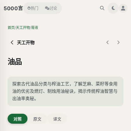
言
5000
热门
讨论
/
/
首页
天工开物
膏液
天工开物
油品
探索古代油品分类与榨油工艺，了解芝麻、菜籽等食用
油的优劣及燃灯、制烛用油秘诀，揭示传统榨油智慧与
出油率奥秘。
对照
原文
译文