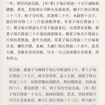
一年，则空内而无油。 [木+茶] 子每石得油一十五斤油味似
猪脂，甚美，其枯则止可种火及毒鱼用。桐子仁每石得油
三十三斤。桕子分打时，皮油得二十斤、水油得十五斤。
混打时共得三十三斤此须绝净者。冬青子每石得油十二
斤。黄豆每石得油九斤吴下取油食后，以其饼充豕粮。菘
菜子每石得油三十斤油出清如绿水。棉花子每百斤得油七
斤初出甚黑浊，澄半月清甚。苋菜子每石得油三十斤味甚
甘美，嫌性冷滑。亚麻、大麻仁每石得油二十余斤。此其
大端，其他未穷究试验，与夫一方已试而他方未知者，尚
有待云。
用芝麻、蓖麻子与樟树子每石可榨油四十斤。萝卜子每
石得油二十七斤，味甘美异常，益人五脏。油菜子每石
得油三十斤，如除草勤而地肥沃、榨法精到者，仍得油
四十斤。要是放置一年，则子实内空而无油。 [木+茶]
子每石得油一十五斤，油味似猪油，甚美，其枯饼则只
可引火及毒鱼用。桐子仁每石得油三十三斤。将乌桕子