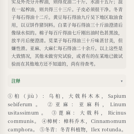
实及外壳分开榨油，则得皮油二十斤、水油十五斤；混
在一起榨油，则共得三十三斤。子皮必须很干净。冬青
子每石得油十二斤。黄豆每石得油九斤吴下地区取油食
用，以豆饼作猪饲料。白菜子每石得油三十斤油澄清后
像绿水似的。棉子每百斤得油七斤刚出油时色甚黑浊，
放半月后便澄清。苋菜子每石得油三十斤味甚甘美，但
嫌性滑。亚麻、大麻仁每石得油二十余斤。以上这些是
大致情况，其他未做穷究试验，或者有的在某地已做试
验而在其他地方还不知道的，尚有待查考。
注释
▾
①桕（jiù）：乌桕，大戟科木本，Sapium
sebiferum。 ②亚麻：亚麻科，Linum
usitassimum。 ③蓖麻：大戟科，Ricinus
communis。 ④樟树：樟科乔木，Cinnamomum
camphora。 ⑤冬青：冬青科植物，Ilex rotunda。