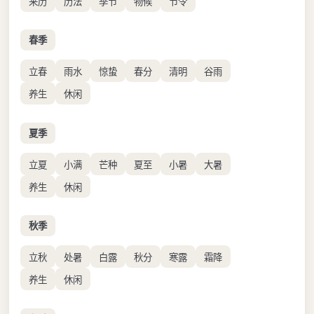
来历
历法
季节
物候
节令
春季
立春
雨水
惊蛰
春分
清明
谷雨
养生
休闲
夏季
立夏
小满
芒种
夏至
小暑
大暑
养生
休闲
秋季
立秋
处暑
白露
秋分
寒露
霜降
养生
休闲