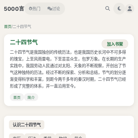
言
5000
热门
讨论
/
首页
二十四节气
二十四节气
加入书架
二十四节气是我国独创的传统历法，也是我国历史长河中不可多得
的瑰宝，上至风雨雷电，下至芸芸众生，包罗万象。在长期的生产
实践中，我国劳动人民通过对太阳、天象的不断观察，开创出了节
气这种独特的历法。经过不断的探索、分析和总结，节气的划分逐
渐变得科学和丰富，到距今两千多年的秦汉时期，二十四节气已经
形成了完整的体系，并一直沿用至今。
首页
简介
认识二十四节气