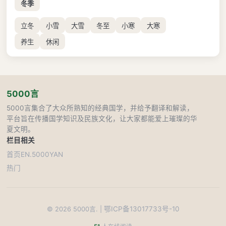
冬季
立冬
小雪
大雪
冬至
小寒
大寒
养生
休闲
5000言
5000言集合了大众所熟知的经典国学，并给予翻译和解读，
平台旨在传播国学知识及民族文化，让大家都能爱上璀璨的华
夏文明。
栏目
相关
首页
EN.5000YAN
热门
鄂ICP备13017733号-10
©
2026
5000言. |