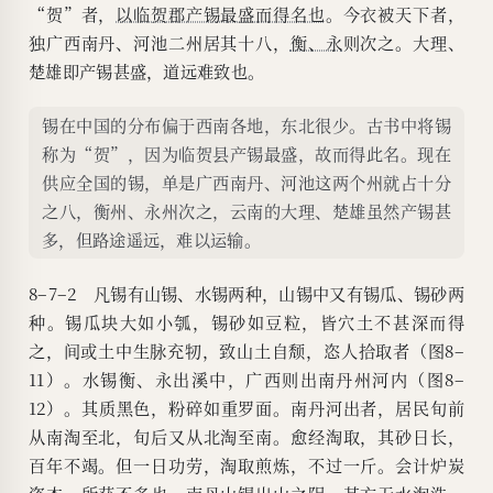
“贺”者，
以临贺郡产锡最盛而得名也
。今衣被天下者，
独广西南丹、河池二州居其十八，
衡、永
则次之。大理、
楚雄即产锡甚盛，道远难致也。
锡在中国的分布偏于西南各地，东北很少。古书中将锡
称为“贺”，因为临贺县产锡最盛，故而得此名。现在
供应全国的锡，单是广西南丹、河池这两个州就占十分
之八，衡州、永州次之，云南的大理、楚雄虽然产锡甚
多，但路途遥远，难以运输。
8–7–2 凡锡有山锡、水锡两种，山锡中又有锡瓜、锡砂两
种。锡瓜块大如小瓠，锡砂如豆粒，皆穴土不甚深而得
之，间或土中生脉充牣，致山土自颓，恣人拾取者（图8–
11）。水锡衡、永出溪中，广西则出南丹州河内（图8–
12）。其质黑色，粉碎如重罗面。南丹河出者，居民旬前
从南淘至北，旬后又从北淘至南。愈经淘取，其砂日长，
百年不竭。但一日功劳，淘取煎炼，不过一斤。会计炉炭