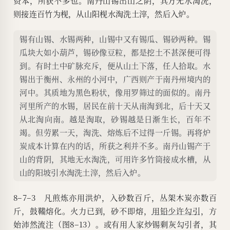
资本，所获不多也。南丹山锡出山之阴，其方无水淘洗，
则接连百竹为枧，从山阳枧水淘洗土滓，然后入炉。
锡有山锡、水锡两种，山锡中又有锡瓜、锡砂两种。锡
瓜块大如小葫芦，锡砂像豆粒，都是挖土不甚深便可得
到。有时土中矿脉充斥，便从山土下落，任人拾取。水
锡出于衡州、永州的小河中，广西则产于南丹州境内的
河中。其质地为黑色粉状，像用罗筛过的面似的。南丹
河里所产的水锡，居民在前十天从南淘到北，后十天又
从北淘向南。越是淘取，砂锡越是日渐生长，百年不
竭。但劳累一天，淘洗、熔炼后不过得一斤锡。再将炉
炭成本计算在内的话，所获之利并不多。南丹山锡产于
山的背阴，其地无水淘洗，可用许多竹筒接成水槽，从
山的阳坡引水淘洗土滓，然后入炉。
8–7–3 凡煎炼亦用洪炉，入砂数百斤，丛架木炭亦数百
斤，鼓鞴熔化。火力已到，砂不即熔，
用铅少许勾引
，方
始沛然流注（图8–13）。或有用人家炒锡剩灰勾引者，其