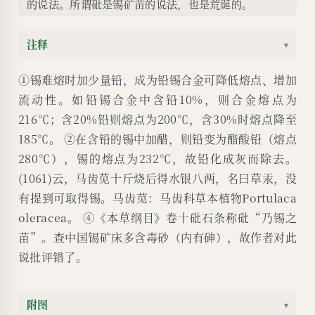
的说法。所谓砒是锡矿苗的说法，也是荒诞的。
注释
▾
①锡难熔时加少量铅，成为铅锡合金可降低熔点、增加
流动性。如铅锡合金中含铅10%，则合金熔点为
216℃；含20%铅则熔点为200℃，含30%时熔点降至
185℃。 ②在含铅的锡中加醋，则铅变为醋酸铅（熔点
280℃），锡的熔点为232℃，故铅化成灰而除去。
(1061)云，马齿苋十斤烧后得水银八两，名曰草汞，没
有提到可取得锡。马齿苋：马齿科草本植物Portulaca
oleracea。 ④《本草纲目》卷十砒石条称砒“乃锡之
苗”。查中国锡矿床多含毒砂（内有砷），故作者对此
说批评错了。
附图
▾