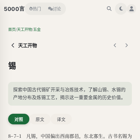
言
5000
热门
讨论
/
/
首页
天工开物
五金
天工开物
锡
探索中国古代锡矿开采与冶炼技术，了解山锡、水锡的
产地分布及炼锡工艺，揭示这一重要金属的历史价值。
对照
原文
译文
8–7–1 凡锡，中国偏出西南郡邑，东北寡生。古书名锡为