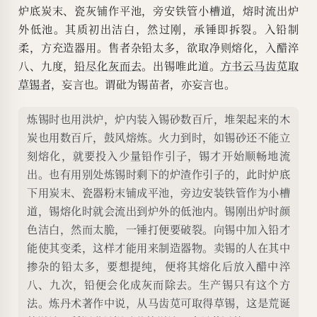
炉底炭末、瓷灰铺作平池，旁安铁管小槽道，熔时流出炉
外低池。其质初出洁白，然过刚，承锤即拆裂。入铅制
柔，方充造器用。售者杂铅太多，欲取净则熔化，入醋淬
八、九度，
铅尽化灰而去
。出锡唯此道。
方书云马齿苋取
草锡者
，妄言也。谓砒为锡苗者，亦妄言也。
炼锡时也用洪炉，炉内装入锡砂数百斤，堆架起来的木
炭也用数百斤，鼓风熔炼。火力到时，如锡砂还不能立
刻熔化，就要投入少量铅作引子，锡才开始顺畅地流
出。也有用别处炼锡时剩下的炉渣作引子的，此时炉底
下用炭末、瓷器粉末铺成平池，旁边安装铁管作为小槽
道，锡熔化时就会流出到炉外的低池内。锡刚出炉时颜
色洁白，然而太脆，一锤打便要破裂。向锡中加入铅才
能使其变柔，这样才能用来制造器物。卖锡的人在其中
掺杂的铅太多，要想提纯，便将其熔化后放入醋中淬
八、九次，铅便会化成灰而除去。生产锡只有这个方
法。炼丹术著作中说，从马齿苋可取得草锡，这是荒诞