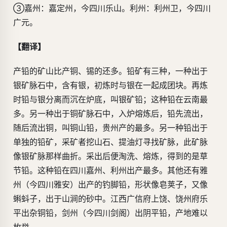
③嘉州：嘉定州，今四川乐山。利州：利州卫，今四川
广元。
【翻译】
产铅的矿山比产铜、锡的还多。铅矿有三种，一种出于
银矿脉石中，含有银，初炼时与银在一起成团块。再炼
时铅与银分离而沉在炉底，叫银矿铅；这种铅在云南最
多。另一种出于铜矿脉石中，入炉熔炼后，铅先流出，
随后流出铜，叫铜山铅，贵州产的最多。另一种铅出于
单独的铅矿，采矿者挖山石、提油灯寻找矿脉，此矿脉
像银矿脉那样曲折。采出后便淘洗、熔炼，得到的是草
节铅。这种铅在四川嘉州、利州出产最多。其他还有雅
州（今四川雅安）出产的钓脚铅，形状像皂荚子，又像
蝌蚪子，出于山涧的砂中。江西广信府上饶、饶州府乐
平出杂铜铅，剑州（今四川剑阁）出阴平铅，产地难以