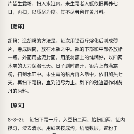
片皆生霜粉，扫入水缸内。未生霜者入甑依旧再养七
日，再扫，以质尽为度。其不尽者留作黄丹料。
【翻译】
胡粉：造胡粉的方法是，每次用铅百斤熔化后削成薄
片，卷成圆筒，放在木甑之中。甑的下部和中部各放醋
一瓶。外面用盐泥封固，用纸将甑上的缝糊好，以四两
木炭的火力保温七天。日子到时启开，铅片上布满霜
粉，扫到水缸中。未生霜的铅片再入甑中，依旧加热七
天，再扫下霜粉，直到铅尽为止。剩下的残渣留作制黄
丹的原料。
【原文】
8–8–2b 每扫下霜一斤，入豆粉二两、蛤粉四两，缸内
搅匀，澄去清水。用细灰按成沟，纸隔数层，置粉于