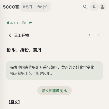
言
5000
热门
讨论
/
/
首页
天工开物
五金
天工开物
铅 附：胡粉、黄丹
探索中国古代铅矿开采与胡粉、黄丹的奇妙化学变化，
揭示制铅工艺与历史应用。
原文和翻译 对比
【原文】