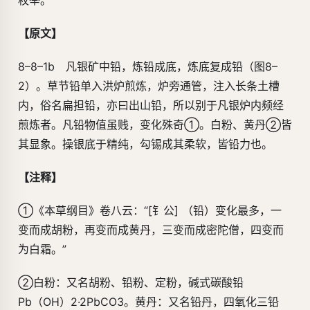
枚举。
【原文】
8–8–1b 凡银矿中铅，炼铅成底，炼底复成铅（图8–
2）。草节铅单入洪炉煎炼，炉旁通管，注入长条土槽
内，俗名扁担铅，亦曰出山铅，所以别于凡银炉内频经
煎炼者。凡铅物值虽贱，变化殊奇①。白粉、黄丹②皆
其显象。操银底于精纯，勾锡成其柔软，皆铅力也。
【注释】
①《本草纲目》卷八云：“[钅公] （铅）变化最多，一
变而成胡粉，再变而成黄丹，三变而成密陀僧，四变而
为白霜。”
②白粉：又名胡粉、铅粉、定粉，碱式碳酸铅
Pb（OH）2·2PbCO3。黄丹：又名铅丹，四氧化三铅