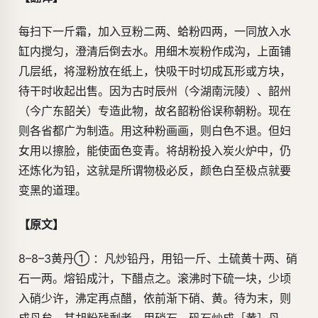
每扫下一斤霜，加入豆粉二两、蛤粉四两，一同放入水
缸内搅匀，澄清后倒去水。用细木炭粉作成沟，上面铺
几层纸，将湿粉放在纸上，快吸干时切成瓦形或方块，
待干时收起出售。因为古时辰州（今湖南沅陵）、韶州
（今广东韶关）专造此物，故名韶粉俗误称朝粉。现在
则各省都广为制造。用这种粉画画，则白色不退。但妇
女用以擦脸，能使面色变青。将胡粉投入炭火炉中，仍
还炼化为铅，这就是所谓物极必反，颜色白至极点就要
变黑的道理。
【原文】
8–8–3黄丹① ：凡炒铅丹，用铅一斤、土硫黄十两、硝
石一两。熔铅成汁，下醋点之。滚沸时下硫一块，少顷
入硝少许，沸定再点醋，依前渐下硝、黄。待为末，则