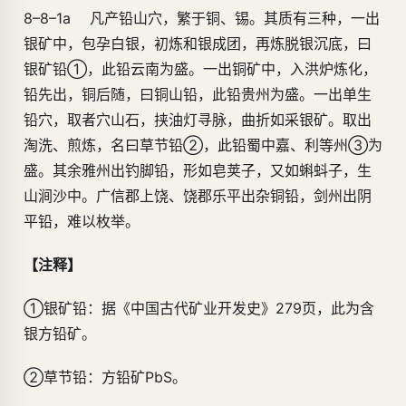
8–8–1a 凡产铅山穴，繁于铜、锡。其质有三种，一出
银矿中，包孕白银，初炼和银成团，再炼脱银沉底，曰
银矿铅①，此铅云南为盛。一出铜矿中，入洪炉炼化，
铅先出，铜后随，曰铜山铅，此铅贵州为盛。一出单生
铅穴，取者穴山石，挟油灯寻脉，曲折如采银矿。取出
淘洗、煎炼，名曰草节铅②，此铅蜀中嘉、利等州③为
盛。其余雅州出钓脚铅，形如皂荚子，又如蝌蚪子，生
山涧沙中。广信郡上饶、饶郡乐平出杂铜铅，剑州出阴
平铅，难以枚举。
【注释】
①银矿铅：据《中国古代矿业开发史》279页，此为含
银方铅矿。
②草节铅：方铅矿PbS。