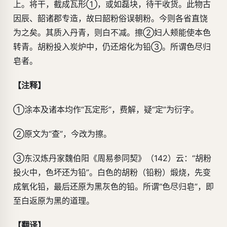
上。将干，截成瓦形①，或如磊块，待干收货。此物古
因辰、韶诸郡专造，故曰韶粉俗误朝粉。今则各省直饶
为之矣。其质入丹青，则白不减。擦②妇人颊能使本色
转青。胡粉投入炭炉中，仍还熔化为铅③。所谓色尽归
皂者。
【注释】
①涂本及诸本均作“瓦定形”，费解，疑“定”为衍字。
②原文为“查”，今改为擦。
③东汉炼丹家魏伯阳《周易参同契》（142）云：“胡粉
投火中，色坏还为铅”。白色的胡粉（铅粉）煅烧，先变
成氧化铅，最后还原为黑灰色的铅。所谓“色尽归皂”，即
至白返原为黑的道理。
【翻译】