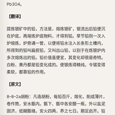
Pb3O4。
【翻译】
提炼银矿中的铅，方法是，熔炼银矿，银流出后铅便沉
在炉底，再熔炼炉底物料，才得到铅。草节铅则一次入
炉熔炼，炉旁通一管，以便将铅水注入长条形土槽内，
所得到的铅叫扁担铅，又叫出山铅，以别于在炼银炉内
多次熔炼出的铅。铅价值虽便宜，其变化却很是奇特。
白粉、黄丹都是铅变化成的。使银炼得精纯，令锡变得
柔软，都靠铅的作用。
【原文】
8–8–2a胡粉：凡造胡粉，每铅百斤，熔化，削成薄片，
卷作筒，安水甑内。甑下、甑中各安醋一瓶，外以盐泥
固济，纸糊甑缝。安火四两，养之七日。期足启开。铅