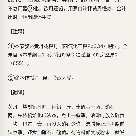
成丹矣。其胡粉残剩者，用硝石、矾石炒成［黄］丹，
不复用醋②也。欲丹还铅，用葱白汁拌黄丹慢炒，金汁
出时，倾出即还铅矣。
【注释】
①本节叙述黄丹或铅丹（四氧化三铅Pb3O4）制法，全
录自《本草纲目》卷八铅丹条引独孤滔《丹房鉴原》
（855）。
②涂本作“错”，误，今改为醋。
【翻译】
黄丹：烧制铅丹时，用铅一斤、土硫黄十两、硝石一
两。先将铅熔化成液态，点上一些醋。滚沸时放入硫黄
一块，稍过一会，再投入硝石少许，沸腾停止后再照前
法点醋。逐步加硝石、硫黄。待物料都变成粉末，就说