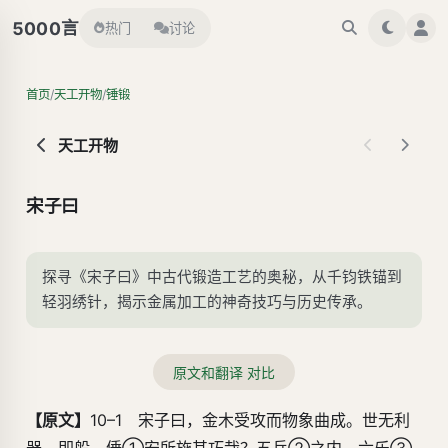
言
5000
热门
讨论
/
/
首页
天工开物
锤锻
天工开物
宋子曰
探寻《宋子曰》中古代锻造工艺的奥秘，从千钧铁锚到
轻羽绣针，揭示金属加工的神奇技巧与历史传承。
原文和翻译 对比
【原文】
10–1 宋子曰，金木受攻而物象曲成。世无利