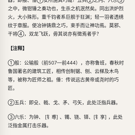
器，即般、倕①安所施其巧哉？五兵②之内、六乐③
之中，微钳锤之奏功也，生杀之机泯然矣。同出洪炉烈
火，大小殊形。重千钧者系巨舰于狂渊；轻一羽者透绣
纹于章服。使冶钟铸鼎之巧，束手而让神功焉。莫邪、
干将④，双龙飞跃，毋其说亦有徵焉者乎？
【注释】
①般：公输般（前507—前444），亦称鲁班，春秋时
鲁国著名的建筑工匠，相传创制锯、刨、云梯及木鸟
等，被称为匠师之祖。倕：传说远古黄帝或尧时的巧
匠。
②五兵：即殳、戟、戈、矛、弓矢，此处泛指兵器。
③六乐：为钟、 [钅尃] 、镯、铙、铎、[钅享] ，此处
泛指金属打击乐器。