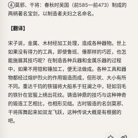
④莫邪、干将：春秋时吴国（前585—前473）制成的
两柄著名宝剑，以制造者夫妇之名命名。
【翻译】
宋子说，金属、木材经加工处理，造成各种器物。世上
如果没有得力的工具，即使鲁班、倕那样的巧匠，也怎
能施展其技巧呢？在制造各种兵器和金属乐器的过程
中，如果不用钳和锤加工，便无法做成。各种工具和器
物都经过熔炉烈火的作用锻造而成，但形状、大小有所
不同。重达千钧的铁锚将大船系于狂澜之中，轻如羽毛
的铁针在官服上绣出花纹。铸造钟鼎的技巧与这种神奇
的锻造工艺相比，也相形见绌。古时锻造的名剑莫邪、
干将挥舞起来如双龙飞跃，这种传说大概是有根据的
吧。